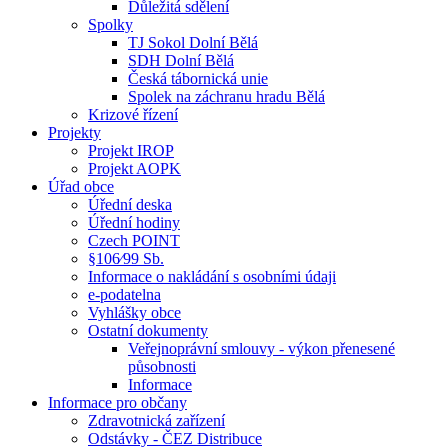
Důležitá sdělení
Spolky
TJ Sokol Dolní Bělá
SDH Dolní Bělá
Česká tábornická unie
Spolek na záchranu hradu Bělá
Krizové řízení
Projekty
Projekt IROP
Projekt AOPK
Úřad obce
Úřední deska
Úřední hodiny
Czech POINT
§106⁄99 Sb.
Informace o nakládání s osobními údaji
e-podatelna
Vyhlášky obce
Ostatní dokumenty
Veřejnoprávní smlouvy - výkon přenesené
působnosti
Informace
Informace pro občany
Zdravotnická zařízení
Odstávky - ČEZ Distribuce