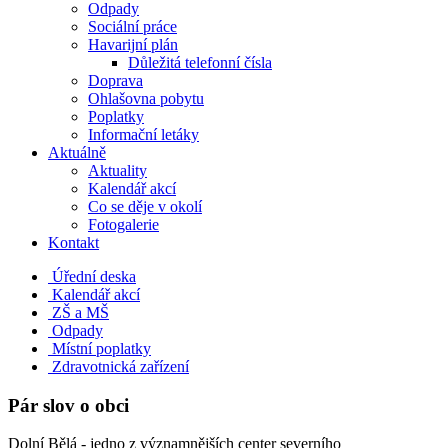
Odpady
Sociální práce
Havarijní plán
Důležitá telefonní čísla
Doprava
Ohlašovna pobytu
Poplatky
Informační letáky
Aktuálně
Aktuality
Kalendář akcí
Co se děje v okolí
Fotogalerie
Kontakt
Úřední deska
Kalendář akcí
ZŠ a MŠ
Odpady
Místní poplatky
Zdravotnická zařízení
Pár slov o obci
Dolní Bělá - jedno z významnějších center severního