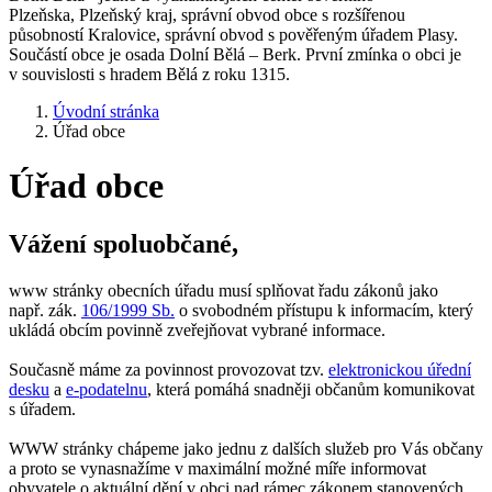
Plzeňska, Plzeňský kraj, správní obvod obce s rozšířenou
působností Kralovice, správní obvod s pověřeným úřadem Plasy.
Součástí obce je osada Dolní Bělá – Berk. První zmínka o obci je
v souvislosti s hradem Bělá z roku 1315.
Úvodní stránka
Úřad obce
Úřad obce
Vážení spoluobčané,
www stránky obecních úřadu musí splňovat řadu zákonů jako
např. zák.
106/1999 Sb.
o svobodném přístupu k informacím, který
ukládá obcím povinně zveřejňovat vybrané informace.
Současně máme za povinnost provozovat tzv.
elektronickou úřední
desku
a
e-podatelnu
, která pomáhá snadněji občanům komunikovat
s úřadem.
WWW stránky chápeme jako jednu z dalších služeb pro Vás občany
a proto se vynasnažíme v maximální možné míře informovat
obyvatele o aktuální dění v obci nad rámec zákonem stanovených