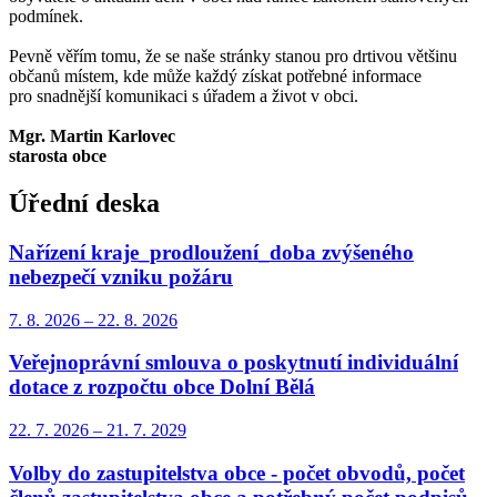
podmínek.
Pevně věřím tomu, že se naše stránky stanou pro drtivou většinu
občanů místem, kde může každý získat potřebné informace
pro snadnější komunikaci s úřadem a život v obci.
Mgr. Martin Karlovec
starosta obce
Úřední deska
Nařízení kraje_prodloužení_doba zvýšeného
nebezpečí vzniku požáru
7. 8.
2026
–
22. 8.
2026
Veřejnoprávní smlouva o poskytnutí individuální
dotace z rozpočtu obce Dolní Bělá
22. 7.
2026
–
21. 7.
2029
Volby do zastupitelstva obce - počet obvodů, počet