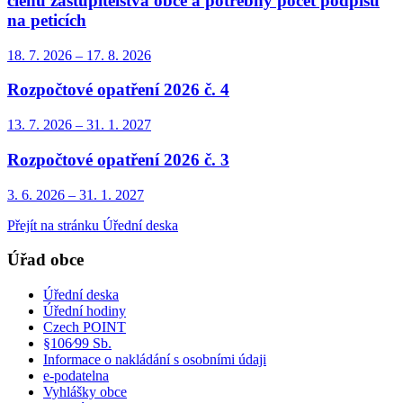
členů zastupitelstva obce a potřebný počet podpisů
na peticích
18. 7.
2026
–
17. 8.
2026
Rozpočtové opatření 2026 č. 4
13. 7.
2026
–
31. 1.
2027
Rozpočtové opatření 2026 č. 3
3. 6.
2026
–
31. 1.
2027
Přejít na stránku Úřední deska
Úřad obce
Úřední deska
Úřední hodiny
Czech POINT
§106⁄99 Sb.
Informace o nakládání s osobními údaji
e-podatelna
Vyhlášky obce