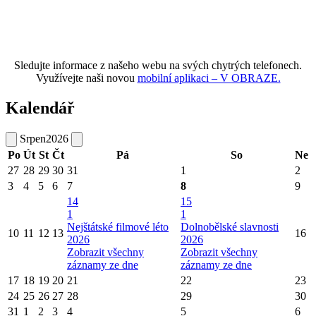
Sledujte informace z našeho webu na svých chytrých telefonech.
Využívejte naši novou
mobilní aplikaci – V OBRAZE.
Kalendář
Srpen
2026
Po
Út
St
Čt
Pá
So
Ne
27
28
29
30
31
1
2
3
4
5
6
7
8
9
14
15
1
1
Nejštátské filmové léto
Dolnobělské slavnosti
10
11
12
13
16
2026
2026
Zobrazit všechny
Zobrazit všechny
záznamy ze dne
záznamy ze dne
17
18
19
20
21
22
23
24
25
26
27
28
29
30
31
1
2
3
4
5
6