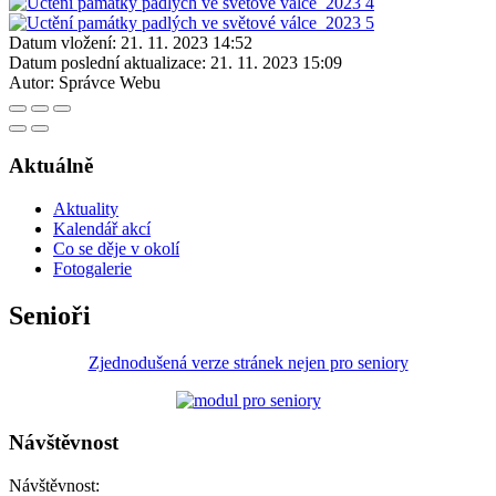
Datum vložení:
21. 11. 2023 14:52
Datum poslední aktualizace:
21. 11. 2023 15:09
Autor:
Správce Webu
Aktuálně
Aktuality
Kalendář akcí
Co se děje v okolí
Fotogalerie
Senioři
Zjednodušená verze stránek nejen pro seniory
Návštěvnost
Návštěvnost: