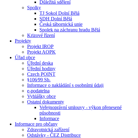
Důležitá sdělení
Spolky
TJ Sokol Dolní Bělá
SDH Dolní Bělá
Česká tábornická unie
Spolek na záchranu hradu Bělá
Krizové řízení
Projekty
Projekt IROP
Projekt AOPK
Úřad obce
Úřední deska
Úřední hodiny
Czech POINT
§106⁄99 Sb.
Informace o nakládání s osobními údaji
e-podatelna
Vyhlášky obce
Ostatní dokumenty
Veřejnoprávní smlouvy - výkon přenesené
působnosti
Informace
Informace pro občany
Zdravotnická zařízení
Odstávky - ČEZ Distribuce