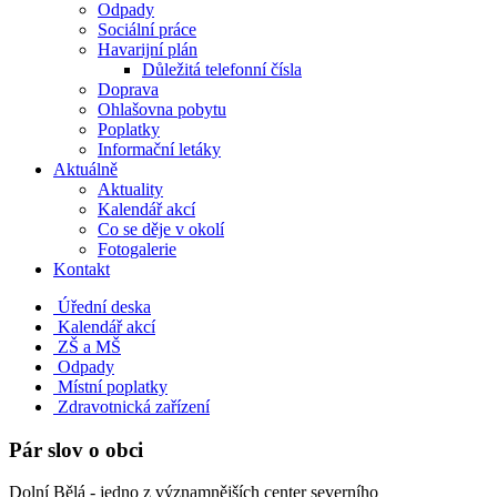
Odpady
Sociální práce
Havarijní plán
Důležitá telefonní čísla
Doprava
Ohlašovna pobytu
Poplatky
Informační letáky
Aktuálně
Aktuality
Kalendář akcí
Co se děje v okolí
Fotogalerie
Kontakt
Úřední deska
Kalendář akcí
ZŠ a MŠ
Odpady
Místní poplatky
Zdravotnická zařízení
Pár slov o obci
Dolní Bělá - jedno z významnějších center severního