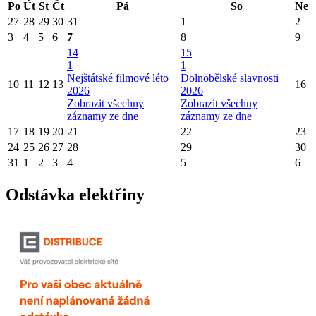
Po
Út
St
Čt
Pá
So
Ne
27
28
29
30
31
1
2
3
4
5
6
7
8
9
14
15
1
1
Nejštátské filmové léto
Dolnobělské slavnosti
10
11
12
13
16
2026
2026
Zobrazit všechny
Zobrazit všechny
záznamy ze dne
záznamy ze dne
17
18
19
20
21
22
23
24
25
26
27
28
29
30
31
1
2
3
4
5
6
Odstávka elektřiny