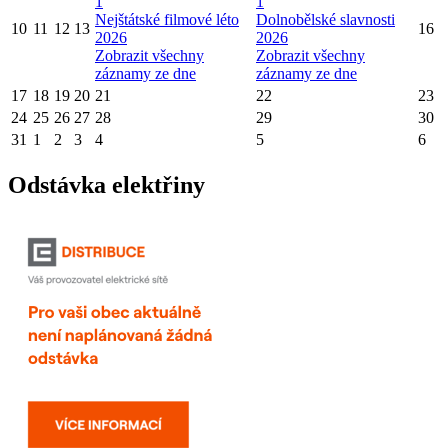
1
1
Nejštátské filmové léto
Dolnobělské slavnosti
10
11
12
13
16
2026
2026
Zobrazit všechny
Zobrazit všechny
záznamy ze dne
záznamy ze dne
17
18
19
20
21
22
23
24
25
26
27
28
29
30
31
1
2
3
4
5
6
Odstávka elektřiny