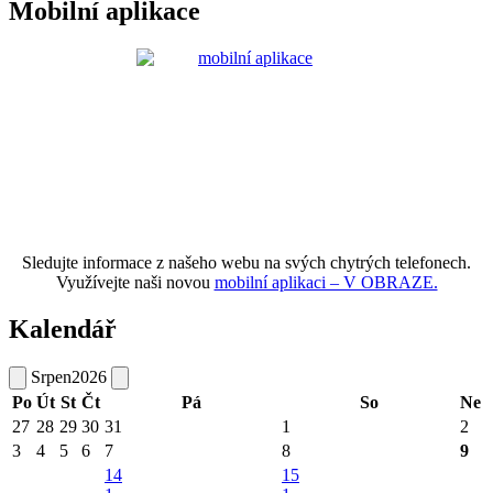
Mobilní aplikace
Sledujte informace z našeho webu na svých chytrých telefonech.
Využívejte naši novou
mobilní aplikaci – V OBRAZE.
Kalendář
Srpen
2026
Po
Út
St
Čt
Pá
So
Ne
27
28
29
30
31
1
2
3
4
5
6
7
8
9
14
15