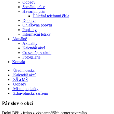
Odpady
Sociální práce
Havarijní plán
Důležitá telefonní čísla
Doprava
Ohlašovna pobytu
Poplatky
Informační letáky
Aktuálně
Aktuality
Kalendář akcí
Co se děje v okolí
Fotogalerie
Kontakt
Úřední deska
Kalendář akcí
ZŠ a MŠ
Odpady
Místní poplatky
Zdravotnická zařízení
Pár slov o obci
Dolní Bělá - jedno z významnějších center severního