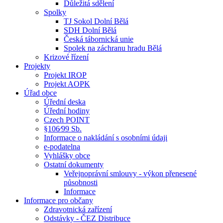
Důležitá sdělení
Spolky
TJ Sokol Dolní Bělá
SDH Dolní Bělá
Česká tábornická unie
Spolek na záchranu hradu Bělá
Krizové řízení
Projekty
Projekt IROP
Projekt AOPK
Úřad obce
Úřední deska
Úřední hodiny
Czech POINT
§106⁄99 Sb.
Informace o nakládání s osobními údaji
e-podatelna
Vyhlášky obce
Ostatní dokumenty
Veřejnoprávní smlouvy - výkon přenesené
působnosti
Informace
Informace pro občany
Zdravotnická zařízení
Odstávky - ČEZ Distribuce