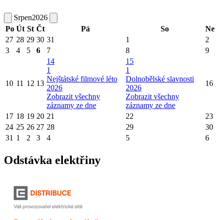
Srpen
2026
Po
Út
St
Čt
Pá
So
Ne
27
28
29
30
31
1
2
3
4
5
6
7
8
9
14
15
1
1
Nejštátské filmové léto
Dolnobělské slavnosti
10
11
12
13
16
2026
2026
Zobrazit všechny
Zobrazit všechny
záznamy ze dne
záznamy ze dne
17
18
19
20
21
22
23
24
25
26
27
28
29
30
31
1
2
3
4
5
6
Odstávka elektřiny