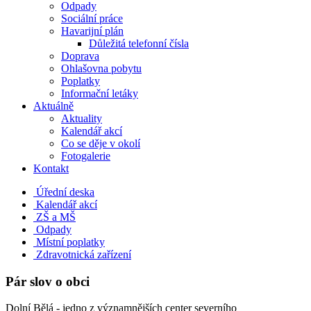
Odpady
Sociální práce
Havarijní plán
Důležitá telefonní čísla
Doprava
Ohlašovna pobytu
Poplatky
Informační letáky
Aktuálně
Aktuality
Kalendář akcí
Co se děje v okolí
Fotogalerie
Kontakt
Úřední deska
Kalendář akcí
ZŠ a MŠ
Odpady
Místní poplatky
Zdravotnická zařízení
Pár slov o obci
Dolní Bělá - jedno z významnějších center severního