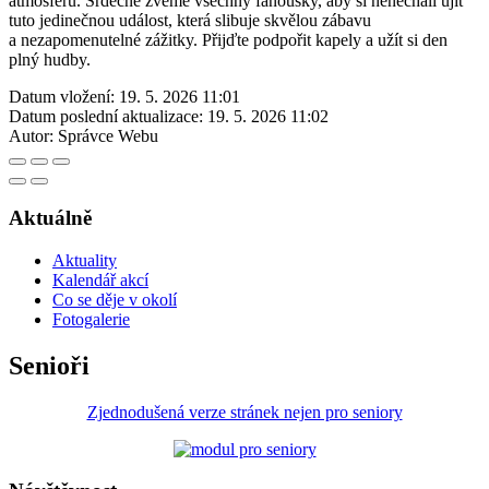
atmosféru. Srdečně zveme všechny fanoušky, aby si nenechali ujít
tuto jedinečnou událost, která slibuje skvělou zábavu
a nezapomenutelné zážitky. Přijďte podpořit kapely a užít si den
plný hudby.
Datum vložení:
19. 5. 2026 11:01
Datum poslední aktualizace:
19. 5. 2026 11:02
Autor:
Správce Webu
Aktuálně
Aktuality
Kalendář akcí
Co se děje v okolí
Fotogalerie
Senioři
Zjednodušená verze stránek nejen pro seniory