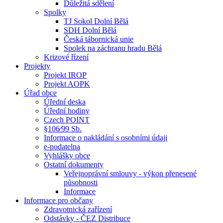
Důležitá sdělení
Spolky
TJ Sokol Dolní Bělá
SDH Dolní Bělá
Česká tábornická unie
Spolek na záchranu hradu Bělá
Krizové řízení
Projekty
Projekt IROP
Projekt AOPK
Úřad obce
Úřední deska
Úřední hodiny
Czech POINT
§106⁄99 Sb.
Informace o nakládání s osobními údaji
e-podatelna
Vyhlášky obce
Ostatní dokumenty
Veřejnoprávní smlouvy - výkon přenesené
působnosti
Informace
Informace pro občany
Zdravotnická zařízení
Odstávky - ČEZ Distribuce