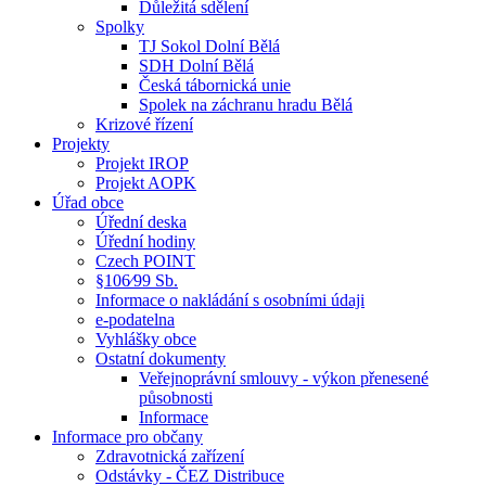
Důležitá sdělení
Spolky
TJ Sokol Dolní Bělá
SDH Dolní Bělá
Česká tábornická unie
Spolek na záchranu hradu Bělá
Krizové řízení
Projekty
Projekt IROP
Projekt AOPK
Úřad obce
Úřední deska
Úřední hodiny
Czech POINT
§106⁄99 Sb.
Informace o nakládání s osobními údaji
e-podatelna
Vyhlášky obce
Ostatní dokumenty
Veřejnoprávní smlouvy - výkon přenesené
působnosti
Informace
Informace pro občany
Zdravotnická zařízení
Odstávky - ČEZ Distribuce