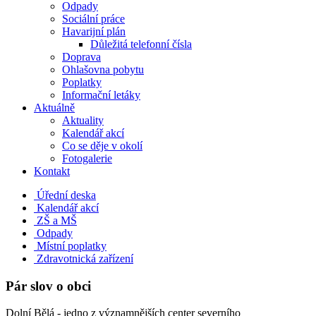
Odpady
Sociální práce
Havarijní plán
Důležitá telefonní čísla
Doprava
Ohlašovna pobytu
Poplatky
Informační letáky
Aktuálně
Aktuality
Kalendář akcí
Co se děje v okolí
Fotogalerie
Kontakt
Úřední deska
Kalendář akcí
ZŠ a MŠ
Odpady
Místní poplatky
Zdravotnická zařízení
Pár slov o obci
Dolní Bělá - jedno z významnějších center severního