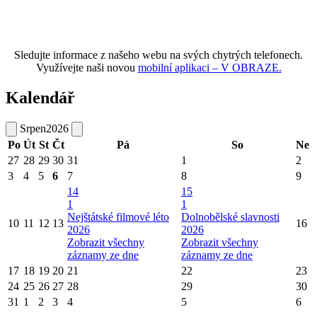
Sledujte informace z našeho webu na svých chytrých telefonech.
Využívejte naši novou
mobilní aplikaci – V OBRAZE.
Kalendář
Srpen
2026
Po
Út
St
Čt
Pá
So
Ne
27
28
29
30
31
1
2
3
4
5
6
7
8
9
14
15
1
1
Nejštátské filmové léto
Dolnobělské slavnosti
10
11
12
13
16
2026
2026
Zobrazit všechny
Zobrazit všechny
záznamy ze dne
záznamy ze dne
17
18
19
20
21
22
23
24
25
26
27
28
29
30
31
1
2
3
4
5
6