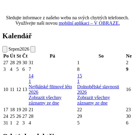
Sledujte informace z našeho webu na svých chytrých telefonech.
Využívejte naši novou
mobilní aplikaci – V OBRAZE.
Kalendář
Srpen
2026
Po
Út
St
Čt
Pá
So
Ne
27
28
29
30
31
1
2
3
4
5
6
7
8
9
14
15
1
1
Nejštátské filmové léto
Dolnobělské slavnosti
10
11
12
13
16
2026
2026
Zobrazit všechny
Zobrazit všechny
záznamy ze dne
záznamy ze dne
17
18
19
20
21
22
23
24
25
26
27
28
29
30
31
1
2
3
4
5
6