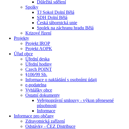
Důležitá sdělení
Spolky
TJ Sokol Dolní Bělá
SDH Dolní Bělá
Česká tábornická unie
Spolek na záchranu hradu Bělá
Krizové řízení
Projekty
Projekt IROP
Projekt AOPK
Úřad obce
Úřední deska
Úřední hodiny
Czech POINT
§106⁄99 Sb.
Informace o nakládání s osobními údaji
e-podatelna
Vyhlášky obce
Ostatní dokumenty
Veřejnoprávní smlouvy - výkon přenesené
působnosti
Informace
Informace pro občany
Zdravotnická zařízení
Odstávky - ČEZ Distribuce