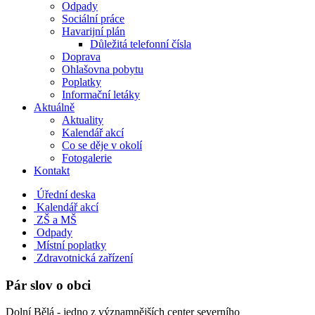
Odpady
Sociální práce
Havarijní plán
Důležitá telefonní čísla
Doprava
Ohlašovna pobytu
Poplatky
Informační letáky
Aktuálně
Aktuality
Kalendář akcí
Co se děje v okolí
Fotogalerie
Kontakt
Úřední deska
Kalendář akcí
ZŠ a MŠ
Odpady
Místní poplatky
Zdravotnická zařízení
Pár slov o obci
Dolní Bělá - jedno z významnějších center severního