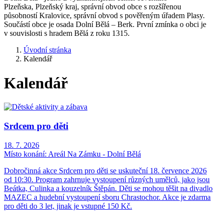
Plzeňska, Plzeňský kraj, správní obvod obce s rozšířenou
působností Kralovice, správní obvod s pověřeným úřadem Plasy.
Součástí obce je osada Dolní Bělá – Berk. První zmínka o obci je
v souvislosti s hradem Bělá z roku 1315.
Úvodní stránka
Kalendář
Kalendář
Srdcem pro děti
18. 7. 2026
Místo konání:
Areál Na Zámku - Dolní Bělá
Dobročinná akce Srdcem pro děti se uskuteční 18. července 2026
od 10:30. Program zahrnuje vystoupení různých umělců, jako jsou
Beátka, Culinka a kouzelník Štěpán. Děti se mohou těšit na divadlo
MAZEC a hudební vystoupení sboru Chrastochor. Akce je zdarma
pro děti do 3 let, jinak je vstupné 150 Kč.