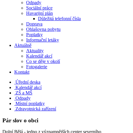
Odpady
Sociální práce
Havarijní plán
Důležitá telefonní čísla
Doprava
Ohlašovna pobytu
Poplatky
Informační letáky
Aktuálně
Aktuality
Kalendář akcí
Co se děje v okolí
Fotogalerie
Kontakt
Úřední deska
Kalendář akcí
ZŠ a MŠ
Odpady
Místní poplatky
Zdravotnická zařízení
Pár slov o obci
Dolní Bělá - jedno z významnějších center severního