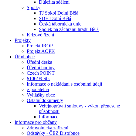
Důležitá sdělení
Spolky
TJ Sokol Dolní Bělá
SDH Dolní Bělá
Česká tábornická unie
Spolek na záchranu hradu Bělá
Krizové řízení
Projekty
Projekt IROP
Projekt AOPK
Úřad obce
Úřední deska
Úřední hodiny
Czech POINT
§106⁄99 Sb.
Informace o nakládání s osobními údaji
e-podatelna
Vyhlášky obce
Ostatní dokumenty
Veřejnoprávní smlouvy - výkon přenesené
působnosti
Informace
Informace pro občany
Zdravotnická zařízení
Odstávky - ČEZ Distribuce