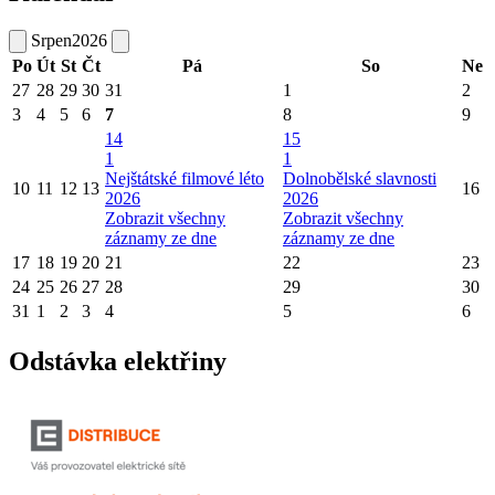
Srpen
2026
Po
Út
St
Čt
Pá
So
Ne
27
28
29
30
31
1
2
3
4
5
6
7
8
9
14
15
1
1
Nejštátské filmové léto
Dolnobělské slavnosti
10
11
12
13
16
2026
2026
Zobrazit všechny
Zobrazit všechny
záznamy ze dne
záznamy ze dne
17
18
19
20
21
22
23
24
25
26
27
28
29
30
31
1
2
3
4
5
6
Odstávka elektřiny