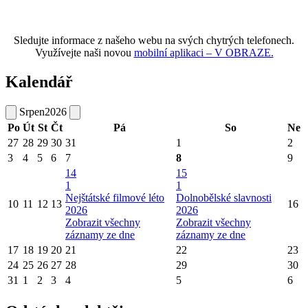
Sledujte informace z našeho webu na svých chytrých telefonech.
Využívejte naši novou
mobilní aplikaci – V OBRAZE.
Kalendář
Srpen
2026
Po
Út
St
Čt
Pá
So
Ne
27
28
29
30
31
1
2
3
4
5
6
7
8
9
14
15
1
1
Nejštátské filmové léto
Dolnobělské slavnosti
10
11
12
13
16
2026
2026
Zobrazit všechny
Zobrazit všechny
záznamy ze dne
záznamy ze dne
17
18
19
20
21
22
23
24
25
26
27
28
29
30
31
1
2
3
4
5
6