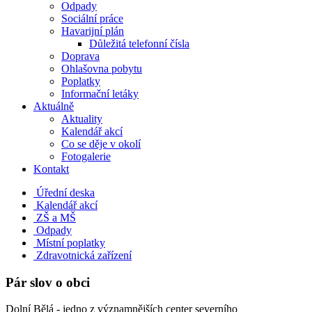
Odpady
Sociální práce
Havarijní plán
Důležitá telefonní čísla
Doprava
Ohlašovna pobytu
Poplatky
Informační letáky
Aktuálně
Aktuality
Kalendář akcí
Co se děje v okolí
Fotogalerie
Kontakt
Úřední deska
Kalendář akcí
ZŠ a MŠ
Odpady
Místní poplatky
Zdravotnická zařízení
Pár slov o obci
Dolní Bělá - jedno z významnějších center severního