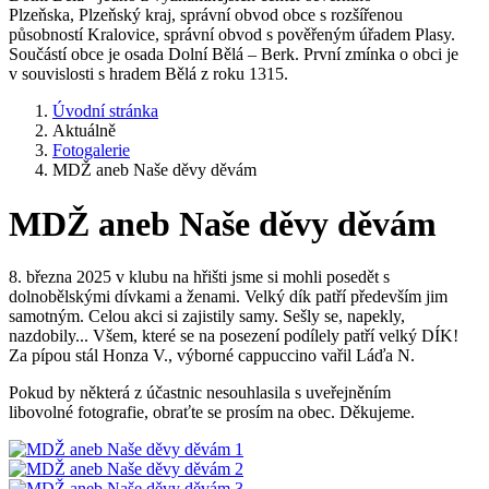
Plzeňska, Plzeňský kraj, správní obvod obce s rozšířenou
působností Kralovice, správní obvod s pověřeným úřadem Plasy.
Součástí obce je osada Dolní Bělá – Berk. První zmínka o obci je
v souvislosti s hradem Bělá z roku 1315.
Úvodní stránka
Aktuálně
Fotogalerie
MDŽ aneb Naše děvy děvám
MDŽ aneb Naše děvy děvám
8. března 2025 v klubu na hřišti jsme si mohli posedět s
dolnobělskými dívkami a ženami. Velký dík patří především jim
samotným. Celou akci si zajistily samy. Sešly se, napekly,
nazdobily... Všem, které se na posezení podílely patří velký DÍK!
Za pípou stál Honza V., výborné cappuccino vařil Láďa N.
Pokud by některá z účastnic nesouhlasila s uveřejněním
libovolné fotografie, obraťte se prosím na obec. Děkujeme.