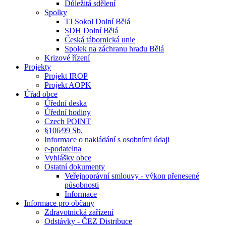
Důležitá sdělení
Spolky
TJ Sokol Dolní Bělá
SDH Dolní Bělá
Česká tábornická unie
Spolek na záchranu hradu Bělá
Krizové řízení
Projekty
Projekt IROP
Projekt AOPK
Úřad obce
Úřední deska
Úřední hodiny
Czech POINT
§106⁄99 Sb.
Informace o nakládání s osobními údaji
e-podatelna
Vyhlášky obce
Ostatní dokumenty
Veřejnoprávní smlouvy - výkon přenesené
působnosti
Informace
Informace pro občany
Zdravotnická zařízení
Odstávky - ČEZ Distribuce